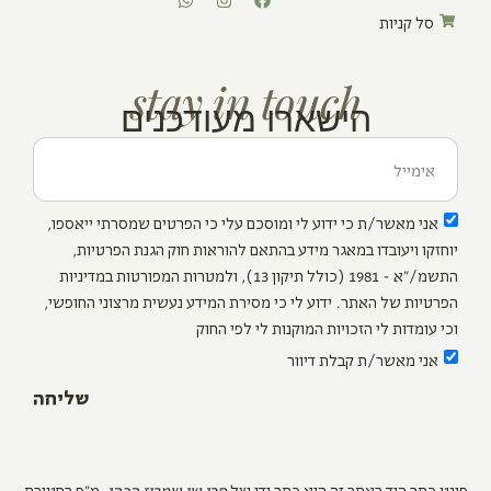
סל קניות
stay in touch
הישארו מעודכנים
אני מאשר/ת כי ידוע לי ומוסכם עלי כי הפרטים שמסרתי ייאספו,
יוחזקו ויעובדו במאגר מידע בהתאם להוראות חוק הגנת הפרטיות,
התשמ/"א - 1981 (כולל תיקון 13), ולמטרות המפורטות במדיניות
הפרטיות של האתר. ידוע לי כי מסירת המידע נעשית מרצוני החופשי,
וכי עומדות לי הזכויות המוקנות לי לפי החוק
אני מאשר/ת קבלת דיוור
שליחה
פונט כתב היד באתר זה הוא כתב ידו של
סרן שי שמריז הכהן
, מ"פ בחטיבת