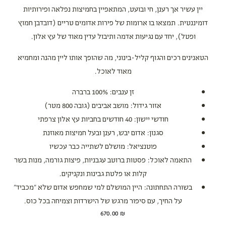
יין עשיר אך רענן, חי ובועט, המתאפיין בחמיצות נפלאה ופירותיות
דומיננטית. תמצאו בו ארומות של פירות אדומים טריים (דובדבן חמוץ
ופטל), יחד עם נגיעות אדמה ותיבול עדין מאוד של עץ אלון.
הטאנינים רכים והגוף קליל-בינוני, מה שהופך אותו ליין מהנה ומחמיא
מאוד לאוכל.
זן ענבים:
100% ברברה
אזור גידול:
מושב אביבים (גובה 800 מטר)
חודשי יישון
: 40 חודשים בחביות עץ אלון צרפתי
סגנון:
אדום יבש, רענן ובעל חמיצות מאוזנת
פוטנציאל:
מושלם לשתייה כבר עכשיו
התאמה לאוכל:
פסטות ברוטב עגבניות, פיצות גורמה, מנות בשר
קלות או פלטת גבינות ונקניקים.
בשורה התחתונה:
היין המושלם למי שמחפש אדום שלא "מכביד"
על החיך, עם סיפור מרגש של הישרדות וצמיחה בכל כוס.
670.00
₪