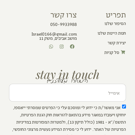
תפריט
צרו קשר
הסיפור שלנו
050-9933988
חנות היינות שלנו
Israel0166@gmail.com
מושב אביבים, משק 11
יצירת קשר
סל קניות
stay in touch
הישארו מעודכנים
אני מאשר/ת כי ידוע לי ומוסכם עלי כי הפרטים שמסרתי ייאספו,
יוחזקו ויעובדו במאגר מידע בהתאם להוראות חוק הגנת הפרטיות,
התשמ/"א - 1981 (כולל תיקון 13), ולמטרות המפורטות במדיניות
הפרטיות של האתר. ידוע לי כי מסירת המידע נעשית מרצוני החופשי,