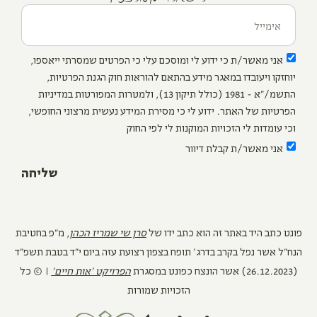
אני מאשר/ת כי ידוע לי ומוסכם עלי כי הפרטים שמסרתי ייאספו,
יוחזקו ויעובדו במאגר מידע בהתאם להוראות חוק הגנת הפרטיות,
התשמ/"א - 1981 (כולל תיקון 13), ולמטרות המפורטות במדיניות
הפרטיות של האתר. ידוע לי כי מסירת המידע נעשית מרצוני החופשי,
וכי עומדות לי הזכויות המוקנות לי לפי החוק
אני מאשר/ת קבלת דיוור
שליחה
פונט כתב היד באתר זה הוא כתב ידו של
סרן שי שמריז הכהן
, מ"פ בחטיבת
הנח"ל אשר נפל בקרב בדרג' תופח בצפון רצועת עזה ביום י"ד בטבת תשפ"ד
(26.12.2023) אשר הונצח כפונט במסגרת
הפרויקט ׳אות חיים׳
| © כל
הזכויות שמורות