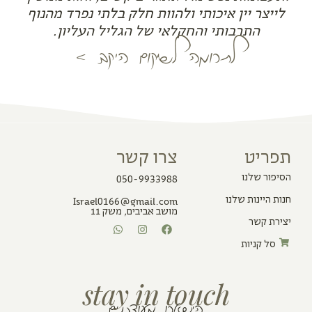
לייצר יין איכותי ולהוות חלק בלתי נפרד מהנוף
התרבותי והחקלאי של הגליל העליון.
לתרומה לשיקום היקב <
תפריט
צרו קשר
הסיפור שלנו
050-9933988
חנות היינות שלנו
Israel0166@gmail.com
מושב אביבים, משק 11
יצירת קשר
סל קניות
stay in touch
הישארו מעודכנים