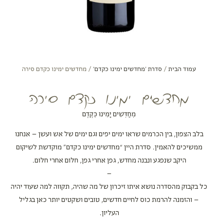
עמוד הבית
/
סדרת ׳מחדשים ימינו כקדם׳
/ מחדשים ימינו כקדם סירה
מחדשים ימינו כקדם סירה
מְחַדְּשִׁים יָמֵינוּ כְּקֶדֶם
בלב הצפון, בין הכרמים שראו ימים יפים וגם ימים של אש ועשן – אנחנו
ממשיכים להאמין. סדרת היין “מחדשים ימינו כקדם” מוקדשת לשיקום
היקב שנפגע ונבנה מחדש, גפן אחרי גפן, חלום אחרי חלום.
–
כל בקבוק מהסדרה נושא איתו זיכרון של מה שהיה, תקווה למה שעוד יהיה
– והזמנה להרמת כוס לחיים חדשים, טובים ושקטים יותר כאן בגליל
העליון.